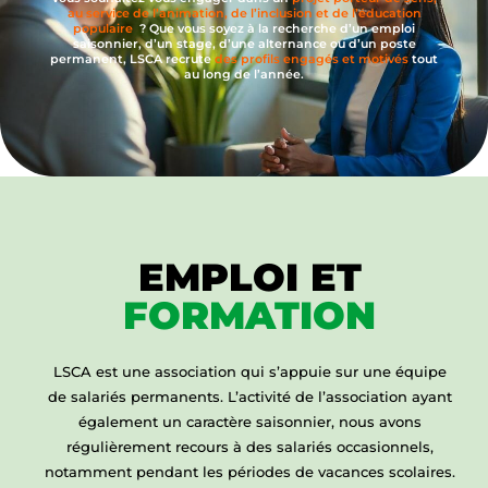
au service de l’animation, de l’inclusion et de l’éducation
populaire
? Que vous soyez à la recherche d’un emploi
saisonnier, d’un stage, d’une alternance ou d’un poste
permanent, LSCA recrute
des profils engagés et motivés
tout
au long de l’année.
EMPLOI ET
FORMATION
LSCA est une association qui s’appuie sur une équipe
de salariés permanents. L’activité de l’association ayant
également un caractère saisonnier, nous avons
régulièrement recours à des salariés occasionnels,
notamment pendant les périodes de vacances scolaires.