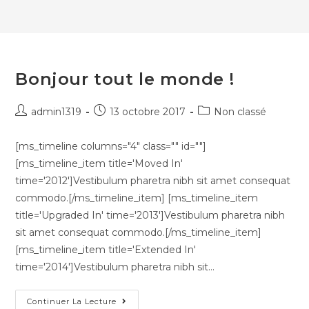
Bonjour tout le monde !
admin1319
13 octobre 2017
Non classé
[ms_timeline columns="4" class="" id=""]
[ms_timeline_item title='Moved In'
time='2012']Vestibulum pharetra nibh sit amet consequat
commodo.[/ms_timeline_item] [ms_timeline_item
title='Upgraded In' time='2013']Vestibulum pharetra nibh
sit amet consequat commodo.[/ms_timeline_item]
[ms_timeline_item title='Extended In'
time='2014']Vestibulum pharetra nibh sit…
Continuer La Lecture