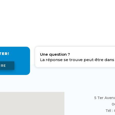
TER!
Une question ?
La réponse se trouve peut-être dans 
IRE
5 Ter Aven
0
Tél :