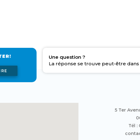
TER!
Une question ?
La réponse se trouve peut-être dans 
IRE
5 Ter Aven
0
Tél :
contac