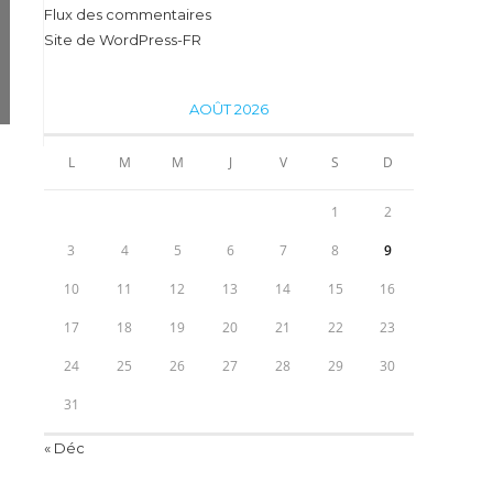
Flux des commentaires
Site de WordPress-FR
AOÛT 2026
L
M
M
J
V
S
D
1
2
3
4
5
6
7
8
9
10
11
12
13
14
15
16
17
18
19
20
21
22
23
24
25
26
27
28
29
30
31
« Déc