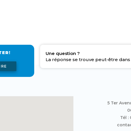
TER!
Une question ?
La réponse se trouve peut-être dans 
IRE
5 Ter Aven
0
Tél :
contac