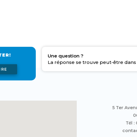
TER!
Une question ?
La réponse se trouve peut-être dans 
IRE
5 Ter Aven
0
Tél :
contac