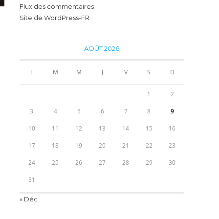
Flux des commentaires
Site de WordPress-FR
AOÛT 2026
L
M
M
J
V
S
D
1
2
3
4
5
6
7
8
9
10
11
12
13
14
15
16
17
18
19
20
21
22
23
24
25
26
27
28
29
30
31
« Déc