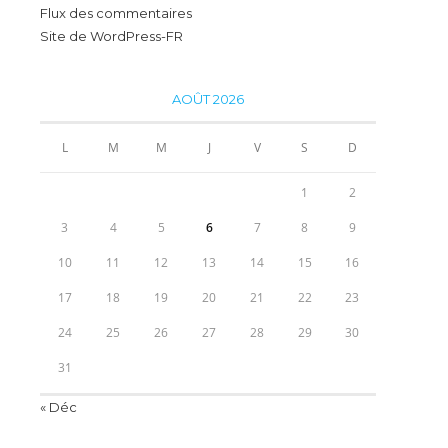
Flux des commentaires
Site de WordPress-FR
AOÛT 2026
L
M
M
J
V
S
D
1
2
3
4
5
6
7
8
9
10
11
12
13
14
15
16
17
18
19
20
21
22
23
24
25
26
27
28
29
30
31
« Déc