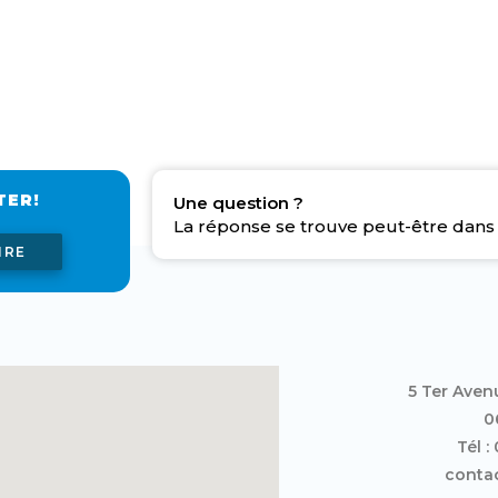
TER!
Une question ?
La réponse se trouve peut-être dans 
IRE
5 Ter Aven
0
Tél :
contac