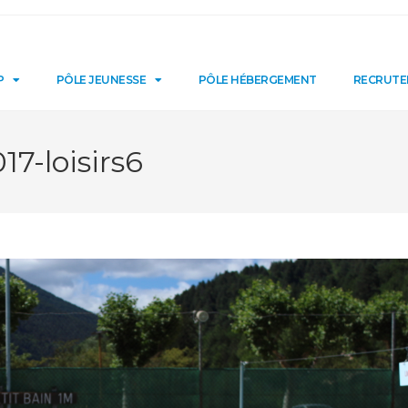
P
PÔLE JEUNESSE
PÔLE HÉBERGEMENT
RECRUT
17-loisirs6