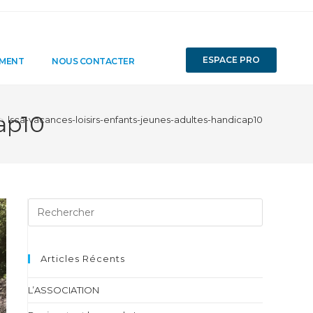
ESPACE PRO
EMENT
NOUS CONTACTER
ap10
>
lsca-vacances-loisirs-enfants-jeunes-adultes-handicap10
Articles Récents
L’ASSOCIATION