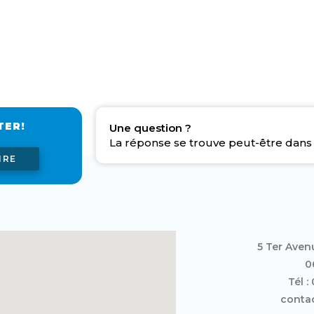
TER!
Une question ?
La réponse se trouve peut-être dans 
IRE
5 Ter Aven
0
Tél :
contac