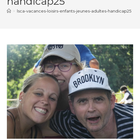
handicap25
>
lsca-vacances-loisirs-enfants-jeunes-adultes-handicap25