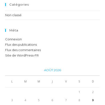
Catégories
Non classé
Méta
Connexion
Flux des publications
Flux des commentaires
Site de WordPress-FR
AOÛT 2026
L
M
M
J
V
S
D
1
2
3
4
5
6
7
8
9