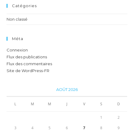
Catégories
Non classé
Méta
Connexion
Flux des publications
Flux des commentaires
Site de WordPress-FR
AOÛT 2026
L
M
M
J
V
S
D
1
2
3
4
5
6
7
8
9