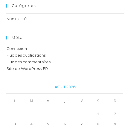
Catégories
Non classé
Méta
Connexion
Flux des publications
Flux des commentaires
Site de WordPress-FR
AOÛT 2026
L
M
M
J
V
S
D
1
2
3
4
5
6
7
8
9