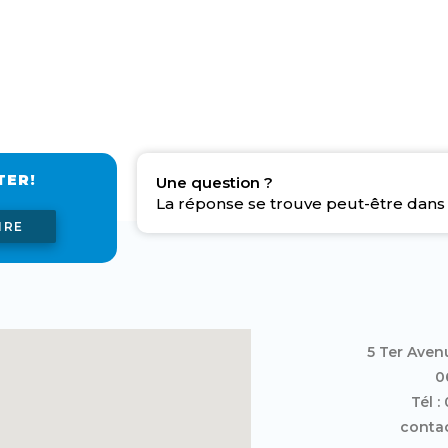
TER!
Une question ?
La réponse se trouve peut-être dans 
IRE
5 Ter Aven
0
Tél :
contac