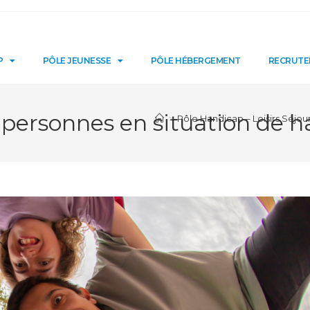
P
PÔLE JEUNESSE
PÔLE HÉBERGEMENT
RECRUT
s personnes en situation de 
>
Pôle Handicap – Loisirs Séjou