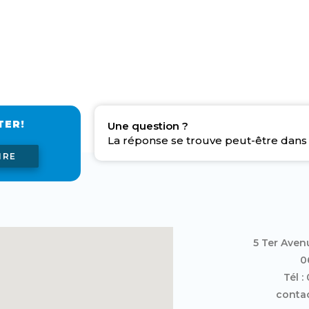
TER!
Une question ?
La réponse se trouve peut-être dans 
IRE
5 Ter Aven
0
Tél :
contac