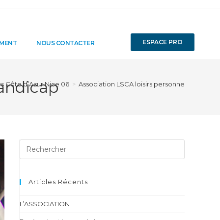
ESPACE PRO
EMENT
NOUS CONTACTER
handicap
rs Côte d’Azur Nice 06
>
Association LSCA loisirs personnes en situat
Articles Récents
L’ASSOCIATION