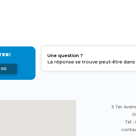
TER!
Une question ?
La réponse se trouve peut-être dans 
IRE
5 Ter Aven
0
Tél :
contac