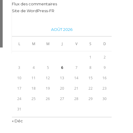
Flux des commentaires
Site de WordPress-FR
AOÛT 2026
L
M
M
J
V
S
D
1
2
3
4
5
6
7
8
9
10
11
12
13
14
15
16
17
18
19
20
21
22
23
24
25
26
27
28
29
30
31
« Déc