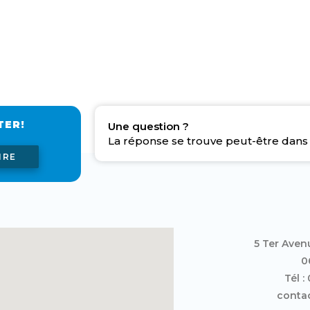
TER!
Une question ?
La réponse se trouve peut-être dans 
IRE
5 Ter Aven
0
Tél :
contac